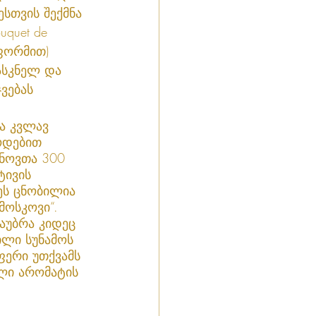
ესთვის შექმნა 
quet de 
ფორმით) 
ასკნელ და 
ვებას 
ა კვლავ 
ოდებით 
ანოვთა 300 
ტივის 
ეს ცნობილია 
ოსკოვი“. 
აუბრა კიდეც 
ლი სუნამოს 
ფერი უთქვამს 
ლი არომატის 