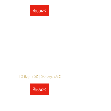
შეკვეთა
10 მლ. 36₾ | 20 მლ. 69₾
შეკვეთა